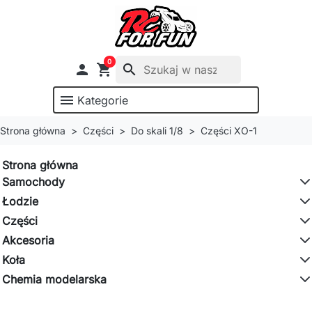
0

shopping_cart
search
menu
Kategorie
Strona główna
Części
Do skali 1/8
Części XO-1
Strona główna
Samochody
Łodzie
Części
Akcesoria
Koła
Chemia modelarska