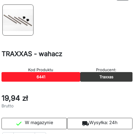
TRAXXAS - wahacz
Kod Produktu
Producent:
6441
Traxxas
19,94 zł
Brutto
W magazynie
Wysyłka:
24h

local_shipping