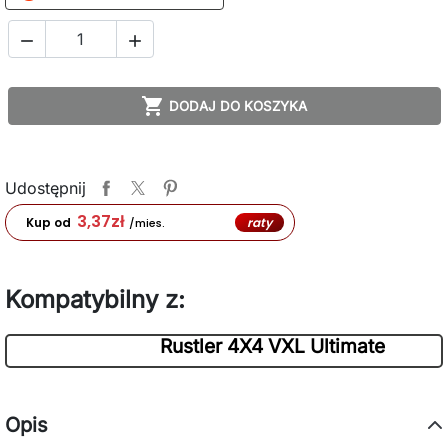



DODAJ DO KOSZYKA
Udostępnij
3,37
zł
raty
Kup od
/mies.
Kompatybilny z:
Rustler 4X4 VXL Ultimate
Opis