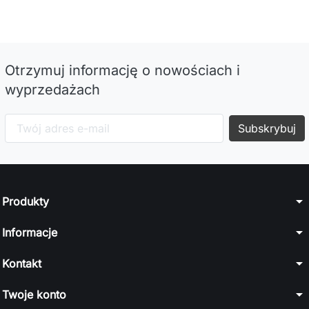
Otrzymuj informację o nowościach i
wyprzedażach
arrow_drop_down
Produkty
arrow_drop_down
Informacje
arrow_drop_down
Kontakt
arrow_drop_down
Twoje konto