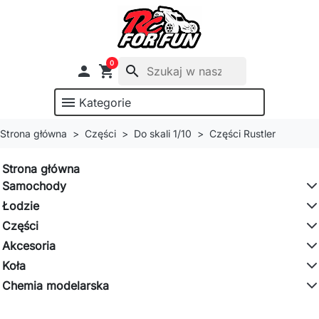
0

shopping_cart
search
menu
Kategorie
Strona główna
Części
Do skali 1/10
Części Rustler
Strona główna
Samochody
Łodzie
Części
Akcesoria
Koła
Chemia modelarska