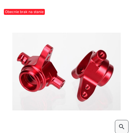
Obecnie brak na stanie
search