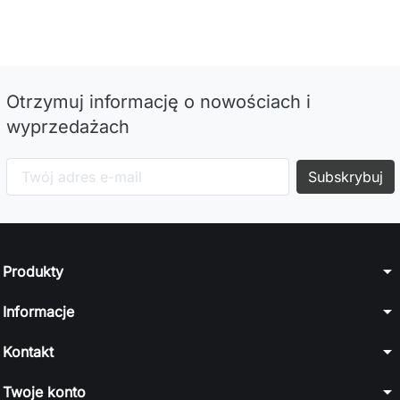
Otrzymuj informację o nowościach i
wyprzedażach
arrow_drop_down
Produkty
arrow_drop_down
Informacje
arrow_drop_down
Kontakt
arrow_drop_down
Twoje konto