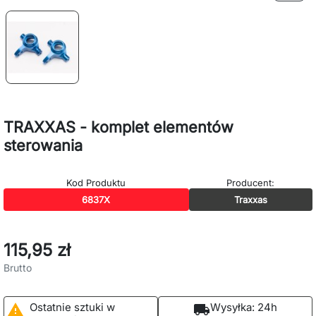
TRAXXAS - komplet elementów
sterowania
Kod Produktu
Producent:
6837X
Traxxas
115,95 zł
Brutto
Ostatnie sztuki w
Wysyłka:
24h

local_shipping