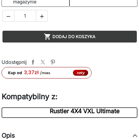
magazynie



DODAJ DO KOSZYKA
Udostępnij
3,37
zł
raty
Kup od
/mies.
Kompatybilny z:
Rustler 4X4 VXL Ultimate
Opis