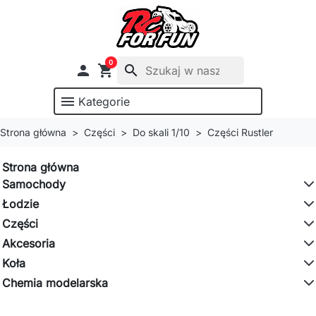
0

shopping_cart
search
menu
Kategorie
Strona główna
Części
Do skali 1/10
Części Rustler
Strona główna
Samochody
Łodzie
Części
Akcesoria
Koła
Chemia modelarska