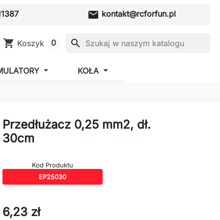
mail
1387
kontakt@rcforfun.pl
shopping_cart
search
0
Koszyk
MULATORY
KOŁA
Przedłużacz 0,25 mm2, dł.
30cm
Kod Produktu
EP25030
6,23 zł