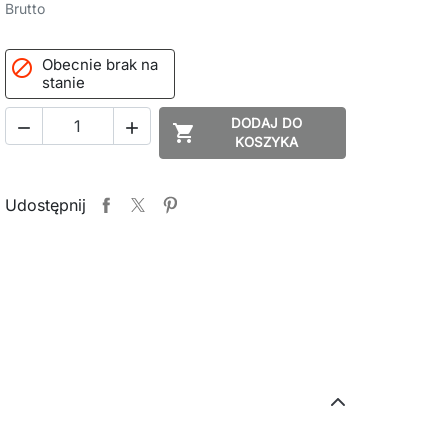
Brutto
Obecnie brak na

stanie
DODAJ DO



KOSZYKA
Udostępnij