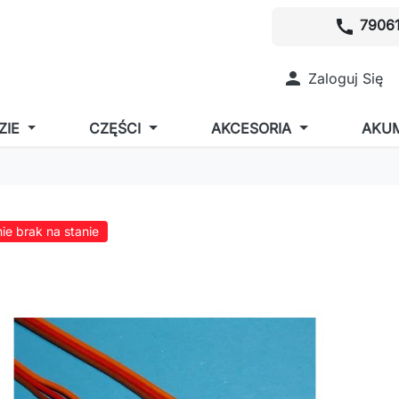
call
79061

Zaloguj Się
ZIE
CZĘŚCI
AKCESORIA
AKU
ie brak na stanie