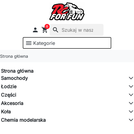
0

shopping_cart
search
menu
Kategorie
Strona główna
Strona główna
Samochody
Łodzie
Części
Akcesoria
Koła
Chemia modelarska