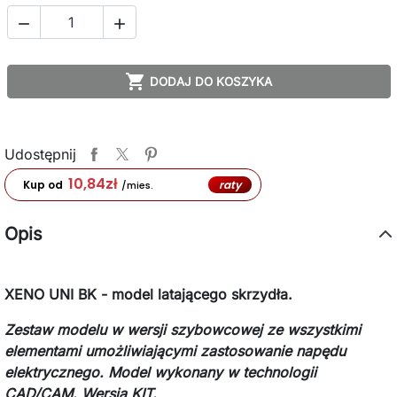



DODAJ DO KOSZYKA
Udostępnij
10,84
zł
raty
Kup od
/mies.
Opis
XENO UNI BK - model latającego skrzydła.
Zestaw modelu w wersji szybowcowej ze wszystkimi
elementami umożliwiającymi zastosowanie napędu
elektrycznego. Model wykonany
w technologii
CAD/CAM. Wersja KIT.