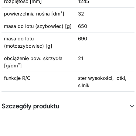
rozpiętość [mm]
1245
powierzchnia nośna [dm²]
32
masa do lotu (szybowiec) [g]
650
masa do lotu
690
(motoszybowiec) [g]
obciążenie pow. skrzydła
21
[g/dm²]
funkcje R/C
ster wysokości, lotki,
silnik
Szczegóły produktu