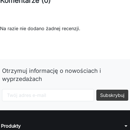
Komentarze (0)
Na razie nie dodano żadnej recenzji.
Otrzymuj informację o nowościach i
wyprzedażach
arrow_drop_down
Produkty