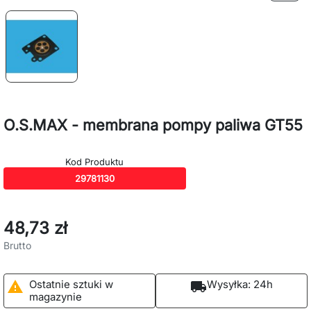
O.S.MAX - membrana pompy paliwa GT55
Kod Produktu
29781130
48,73 zł
Brutto
Ostatnie sztuki w
Wysyłka:
24h

local_shipping
magazynie