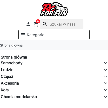
0

shopping_cart
search
menu
Kategorie
Strona główna
Strona główna
Samochody
Łodzie
Części
Akcesoria
Koła
Chemia modelarska