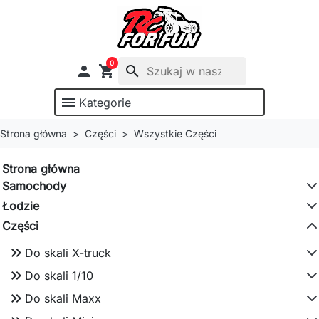
0

shopping_cart
search
menu
Kategorie
Strona główna
Części
Wszystkie Części
Strona główna
Samochody
Łodzie
Części
keyboard_double_arrow_right
Do skali X-truck
keyboard_double_arrow_right
Do skali 1/10
keyboard_double_arrow_right
Do skali Maxx