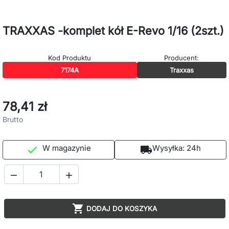
TRAXXAS -komplet kół E-Revo 1/16 (2szt.)
Kod Produktu
Producent:
7174A
Traxxas
78,41 zł
Brutto
W magazynie
Wysyłka:
24h

local_shipping



DODAJ DO KOSZYKA