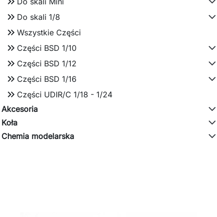
keyboard_double_arrow_right
Do skali Mini
keyboard_double_arrow_right
Do skali 1/8
keyboard_double_arrow_right
Wszystkie Części
keyboard_double_arrow_right
Części BSD 1/10
keyboard_double_arrow_right
Części BSD 1/12
keyboard_double_arrow_right
Części BSD 1/16
keyboard_double_arrow_right
Części UDIR/C 1/18 - 1/24
Akcesoria
Koła
Chemia modelarska