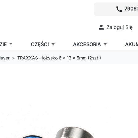
call
79061

Zaloguj Się
ZIE
CZĘŚCI
AKCESORIA
AKU
layer
TRAXXAS - łożysko 6 x 13 x 5mm (2szt.)