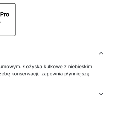
 Pro
4
gumowym. Łożyska kulkowe z niebieskim
zebę konserwacji, zapewnia płynniejszą