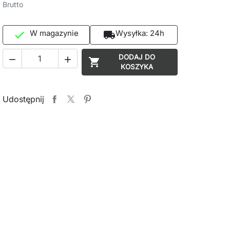
Brutto
W magazynie
Wysyłka:
24h

local_shipping
DODAJ DO



KOSZYKA
Udostępnij