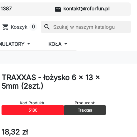
mail
1387
kontakt@rcforfun.pl
shopping_cart
search
0
Koszyk
MULATORY
KOŁA
TRAXXAS - łożysko 6 x 13 x
5mm (2szt.)
Kod Produktu
Producent:
5180
Traxxas
18,32 zł