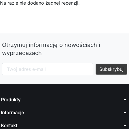
Na razie nie dodano żadnej recenzji.
Otrzymuj informację o nowościach i
wyprzedażach
arrow_drop_down
Produkty
arrow_drop_down
Informacje
arrow_drop_down
Kontakt