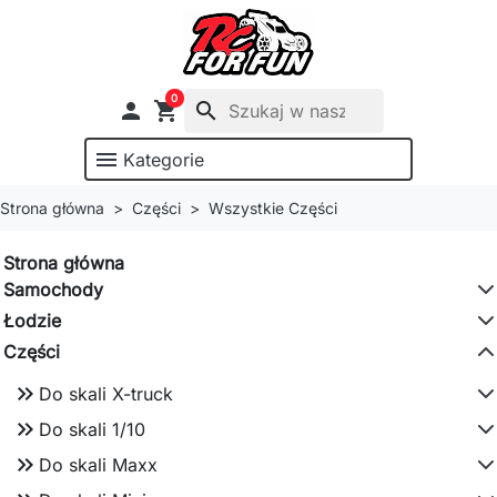
0

shopping_cart
search
menu
Kategorie
Strona główna
Części
Wszystkie Części
Strona główna
Samochody
Łodzie
Części
keyboard_double_arrow_right
Do skali X-truck
keyboard_double_arrow_right
Do skali 1/10
keyboard_double_arrow_right
Do skali Maxx