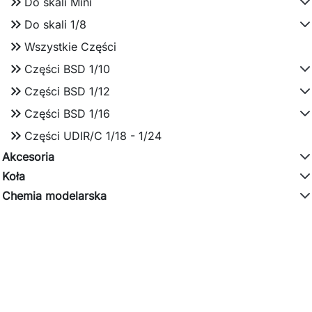
keyboard_double_arrow_right
Do skali Mini
keyboard_double_arrow_right
Do skali 1/8
keyboard_double_arrow_right
Wszystkie Części
keyboard_double_arrow_right
Części BSD 1/10
keyboard_double_arrow_right
Części BSD 1/12
keyboard_double_arrow_right
Części BSD 1/16
keyboard_double_arrow_right
Części UDIR/C 1/18 - 1/24
Akcesoria
Koła
Chemia modelarska