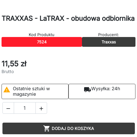
TRAXXAS - LaTRAX - obudowa odbiornika
Kod Produktu
Producent:
7524
Traxxas
11,55 zł
Brutto
Ostatnie sztuki w
Wysyłka:
24h

local_shipping
magazynie



DODAJ DO KOSZYKA