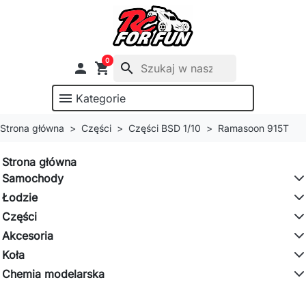
0

shopping_cart
search
menu
Kategorie
Strona główna
Części
Części BSD 1/10
Ramasoon 915T
Strona główna
Samochody
Łodzie
Części
Akcesoria
Koła
Chemia modelarska