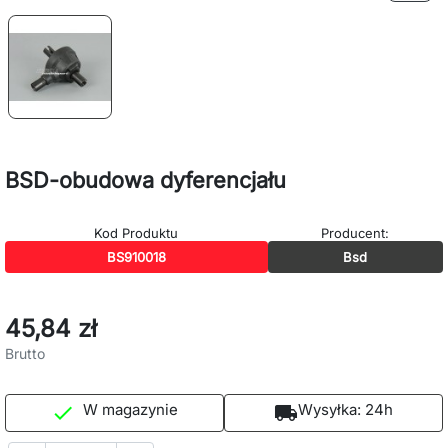
BSD-obudowa dyferencjału
Kod Produktu
Producent:
BS910018
Bsd
45,84 zł
Brutto
W magazynie
Wysyłka:
24h

local_shipping