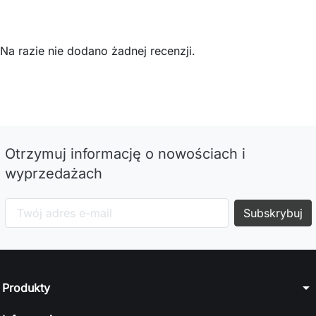
Na razie nie dodano żadnej recenzji.
Otrzymuj informację o nowościach i
wyprzedażach
arrow_drop_down
Produkty