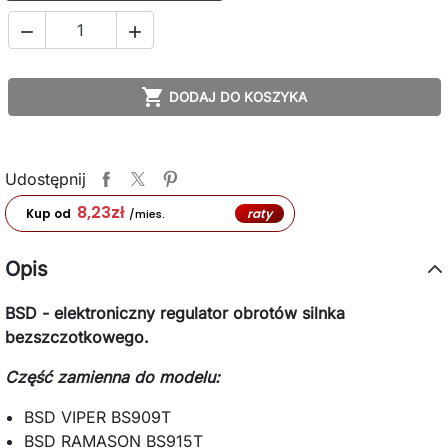



DODAJ DO KOSZYKA
Udostępnij
8,23
zł
raty
Kup od
/mies.
Opis
BSD - elektroniczny regulator obrotów silnka
bezszczotkowego.
Część zamienna do modelu:
BSD VIPER BS909T
BSD RAMASON BS915T