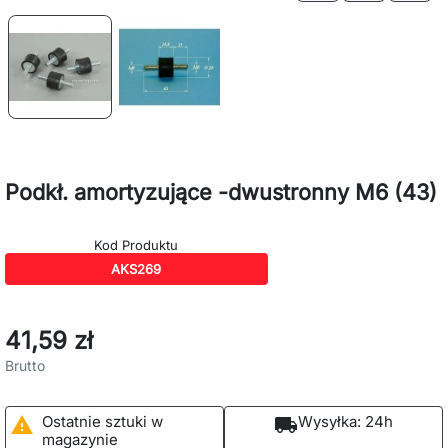
Podkł. amortyzujące -dwustronny M6 (43)
Kod Produktu
AKS269
41,59 zł
Brutto
Ostatnie sztuki w
Wysyłka:
24h

local_shipping
magazynie