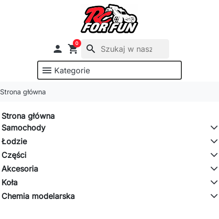
0

shopping_cart
search
menu
Kategorie
Strona główna
Strona główna
Samochody
Łodzie
Części
Akcesoria
Koła
Chemia modelarska