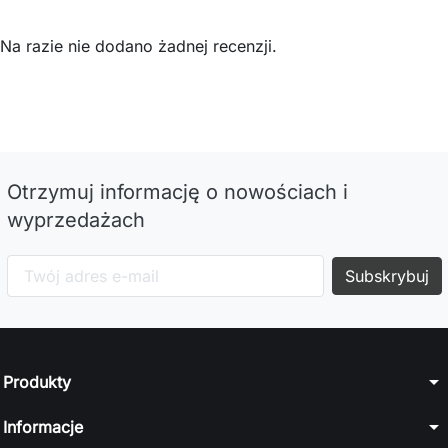
Na razie nie dodano żadnej recenzji.
Otrzymuj informację o nowościach i
wyprzedażach
arrow_drop_down
Produkty
arrow_drop_down
Informacje