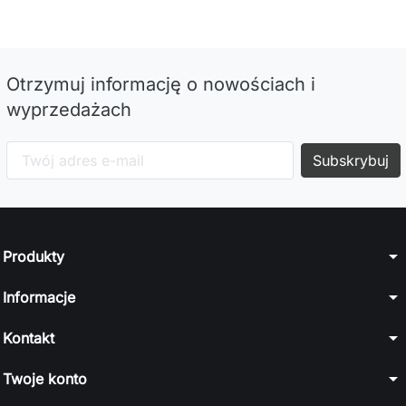
Otrzymuj informację o nowościach i
wyprzedażach
arrow_drop_down
Produkty
arrow_drop_down
Informacje
arrow_drop_down
Kontakt
arrow_drop_down
Twoje konto