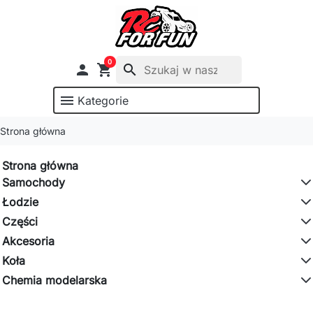
0

shopping_cart
search
menu
Kategorie
Strona główna
Strona główna
Samochody
Łodzie
Części
Akcesoria
Koła
Chemia modelarska