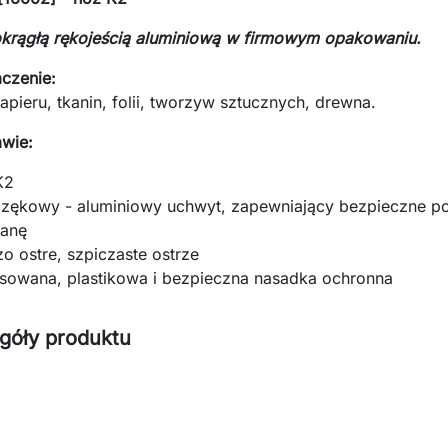
krągłą rękojeścią aluminiową w firmowym opakowaniu.
czenie:
papieru, tkanin, folii, tworzyw sztucznych, drewna.
wie:
K2
czękowy - aluminiowy uchwyt, zapewniający bezpieczne po
anę
o ostre, szpiczaste ostrze
sowana, plastikowa i bezpieczna nasadka ochronna
góły produktu