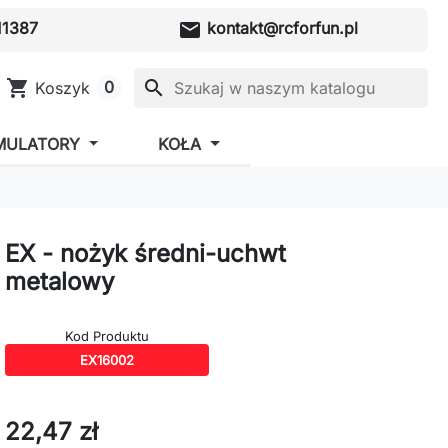
mail
1387
kontakt@rcforfun.pl
shopping_cart
search
0
Koszyk
MULATORY
KOŁA
EX - nożyk średni-uchwt
metalowy
Kod Produktu
EX16002
22,47 zł