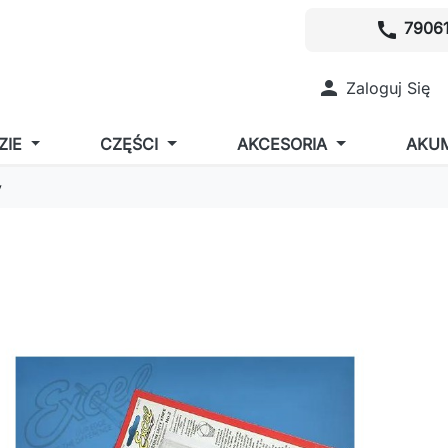
call
79061

Zaloguj Się
ZIE
CZĘŚCI
AKCESORIA
AKU
y