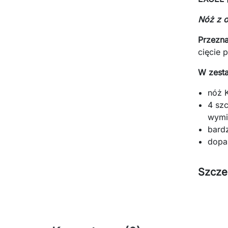
Nóż z o
Przezna
cięcie 
W zesta
nóż 
4 sz
wymi
bardz
dopa
Szcze