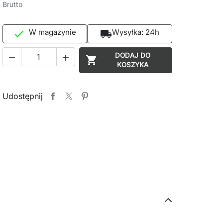
Brutto
W magazynie
Wysyłka:
24h

local_shipping
DODAJ DO



KOSZYKA
Udostępnij