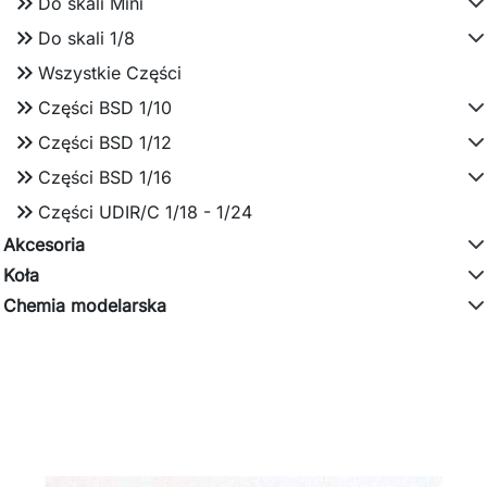
keyboard_double_arrow_right
Do skali Mini
keyboard_double_arrow_right
Do skali 1/8
keyboard_double_arrow_right
Wszystkie Części
keyboard_double_arrow_right
Części BSD 1/10
keyboard_double_arrow_right
Części BSD 1/12
keyboard_double_arrow_right
Części BSD 1/16
keyboard_double_arrow_right
Części UDIR/C 1/18 - 1/24
Akcesoria
Koła
Chemia modelarska