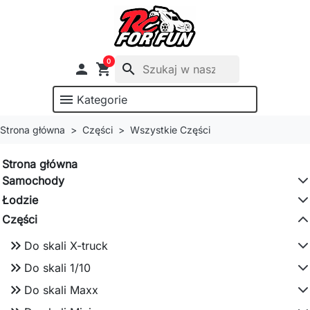
0

shopping_cart
search
menu
Kategorie
Strona główna
Części
Wszystkie Części
Strona główna
Samochody
Łodzie
Części
keyboard_double_arrow_right
Do skali X-truck
keyboard_double_arrow_right
Do skali 1/10
keyboard_double_arrow_right
Do skali Maxx