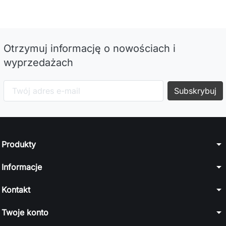
Otrzymuj informację o nowościach i
wyprzedażach
arrow_drop_down
Produkty
arrow_drop_down
Informacje
arrow_drop_down
Kontakt
arrow_drop_down
Twoje konto