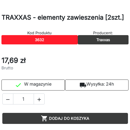
TRAXXAS - elementy zawieszenia [2szt.]
Kod Produktu
Producent:
3632
Traxxas
17,69 zł
Brutto
W magazynie
Wysyłka:
24h

local_shipping



DODAJ DO KOSZYKA