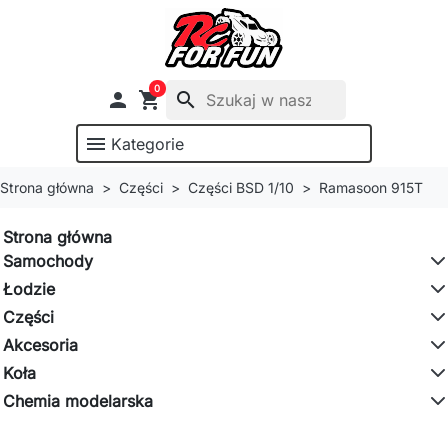
0

shopping_cart
search
menu
Kategorie
Strona główna
Części
Części BSD 1/10
Ramasoon 915T
Strona główna
Samochody
Łodzie
Części
Akcesoria
Koła
Chemia modelarska