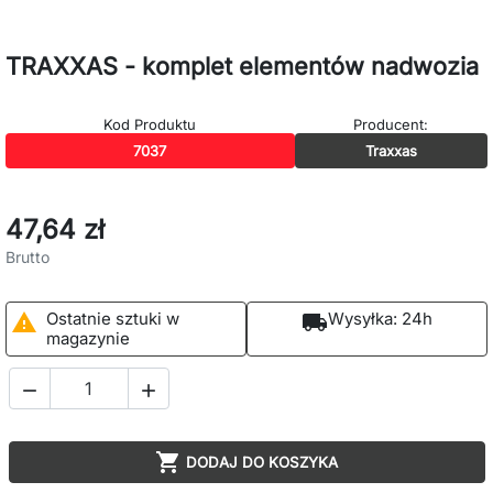
TRAXXAS - komplet elementów nadwozia
Kod Produktu
Producent:
7037
Traxxas
47,64 zł
Brutto
Ostatnie sztuki w
Wysyłka:
24h

local_shipping
magazynie



DODAJ DO KOSZYKA