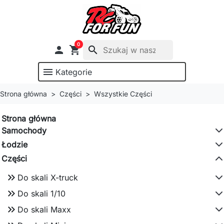
0

shopping_cart
search
menu
Kategorie
Strona główna
Części
Wszystkie Części
Strona główna
Samochody
Łodzie
Części
keyboard_double_arrow_right
Do skali X-truck
keyboard_double_arrow_right
Do skali 1/10
keyboard_double_arrow_right
Do skali Maxx