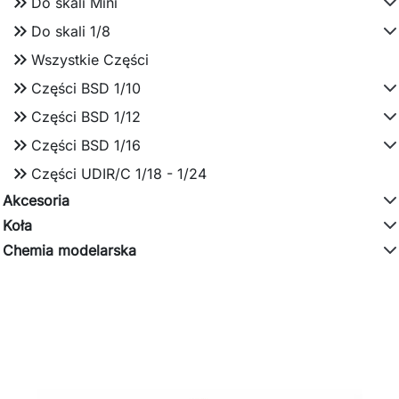
keyboard_double_arrow_right
Do skali Mini
keyboard_double_arrow_right
Do skali 1/8
keyboard_double_arrow_right
Wszystkie Części
keyboard_double_arrow_right
Części BSD 1/10
keyboard_double_arrow_right
Części BSD 1/12
keyboard_double_arrow_right
Części BSD 1/16
keyboard_double_arrow_right
Części UDIR/C 1/18 - 1/24
Akcesoria
Koła
Chemia modelarska