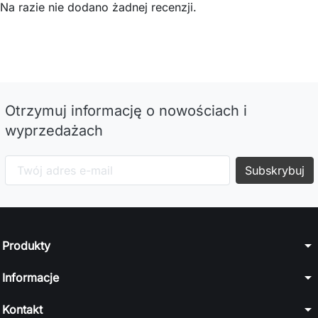
Na razie nie dodano żadnej recenzji.
Otrzymuj informację o nowościach i
wyprzedażach
arrow_drop_down
Produkty
arrow_drop_down
Informacje
arrow_drop_down
Kontakt