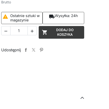
Brutto
Ostatnie sztuki w
Wysyłka:
24h

local_shipping
magazynie
DODAJ DO



KOSZYKA
Udostępnij