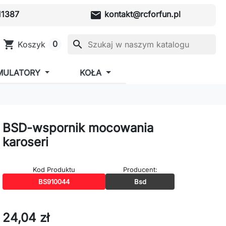
mail
1387
kontakt@rcforfun.pl
shopping_cart
search
0
Koszyk
MULATORY
KOŁA
BSD-wspornik mocowania
karoseri
Kod Produktu
Producent:
BS910044
Bsd
24,04 zł