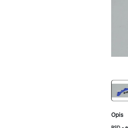
Opis
BSD - e