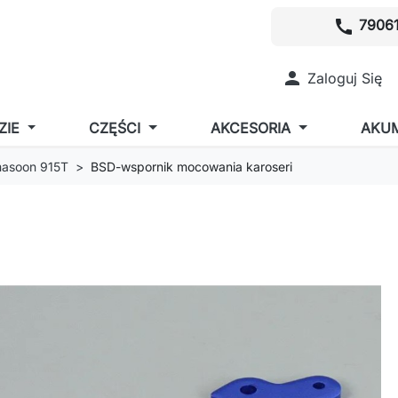
call
79061

Zaloguj Się
ZIE
CZĘŚCI
AKCESORIA
AKU
asoon 915T
BSD-wspornik mocowania karoseri