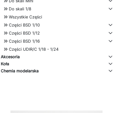
keyboard_double_arrow_right
Do skali Mini
keyboard_double_arrow_right
Do skali 1/8
keyboard_double_arrow_right
Wszystkie Części
keyboard_double_arrow_right
Części BSD 1/10
keyboard_double_arrow_right
Części BSD 1/12
keyboard_double_arrow_right
Części BSD 1/16
keyboard_double_arrow_right
Części UDIR/C 1/18 - 1/24
Akcesoria
Koła
Chemia modelarska