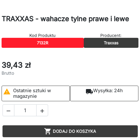
TRAXXAS - wahacze tylne prawe i lewe
Kod Produktu
Producent:
7132R
Traxxas
39,43 zł
Brutto
Ostatnie sztuki w
Wysyłka:
24h

local_shipping
magazynie



DODAJ DO KOSZYKA