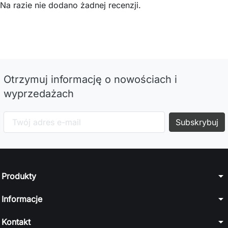
Na razie nie dodano żadnej recenzji.
Otrzymuj informację o nowościach i
wyprzedażach
arrow_drop_down
Produkty
arrow_drop_down
Informacje
arrow_drop_down
Kontakt