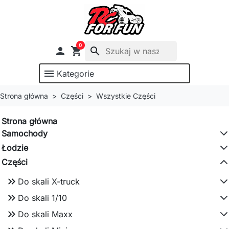
0

shopping_cart
search
menu
Kategorie
Strona główna
Części
Wszystkie Części
Strona główna
Samochody
Łodzie
Części
keyboard_double_arrow_right
Do skali X-truck
keyboard_double_arrow_right
Do skali 1/10
keyboard_double_arrow_right
Do skali Maxx