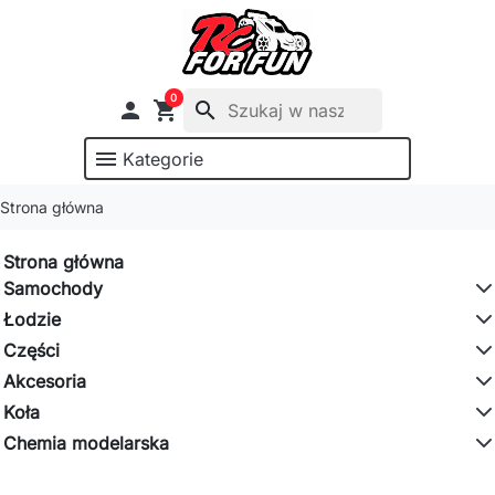
0

shopping_cart
search
menu
Kategorie
Strona główna
Strona główna
Samochody
Łodzie
Części
Akcesoria
Koła
Chemia modelarska