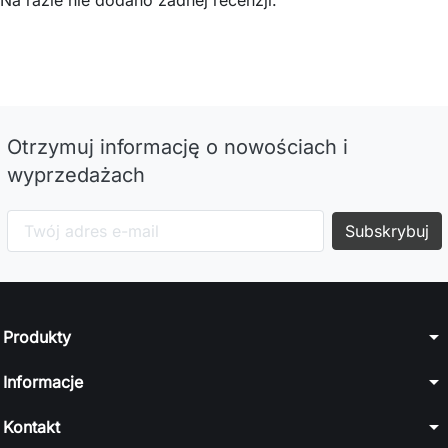
Na razie nie dodano żadnej recenzji.
Otrzymuj informację o nowościach i
wyprzedażach
arrow_drop_down
Produkty
arrow_drop_down
Informacje
arrow_drop_down
Kontakt