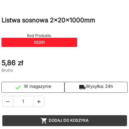
Listwa sosnowa 2x20x1000mm
Kod Produktu
02201
5,86 zł
Brutto
W magazynie
Wysyłka:
24h

local_shipping



DODAJ DO KOSZYKA