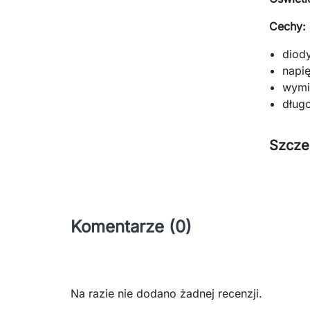
Cechy:
diod
napię
wymi
dług
Szcze
Komentarze (0)
Na razie nie dodano żadnej recenzji.