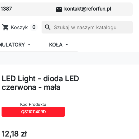
mail
1387
kontakt@rcforfun.pl
shopping_cart
search
0
Koszyk
MULATORY
KOŁA
LED Light - dioda LED
czerwona - mała
Kod Produktu
QS1101140RD
12,18 zł