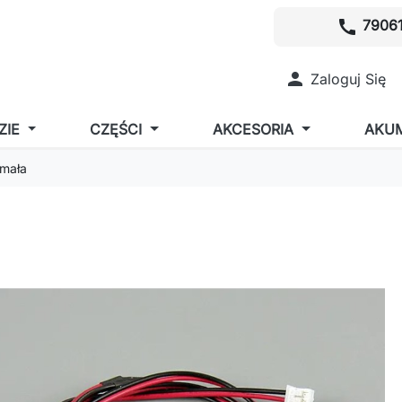
call
79061

Zaloguj Się
ZIE
CZĘŚCI
AKCESORIA
AKU
 mała