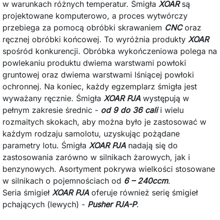
w warunkach różnych temperatur. Śmigła
XOAR
są
projektowane komputerowo, a proces wytwórczy
przebiega za pomocą obróbki skrawaniem
CNC
oraz
ręcznej obróbki końcowej. To wyróżnia produkty
XOAR
spośród konkurencji. Obróbka wykończeniowa polega na
powlekaniu produktu dwiema warstwami powłoki
gruntowej oraz dwiema warstwami lśniącej powłoki
ochronnej. Na koniec, każdy egzemplarz śmigła jest
wyważany ręcznie. Śmigła
XOAR PJA
występują w
pełnym zakresie średnic -
od 9 do 36 cali
i wielu
rozmaitych skokach, aby można było je zastosować w
każdym rodzaju samolotu, uzyskując pożądane
parametry lotu. Śmigła
XOAR PJA
nadają się do
zastosowania zarówno w silnikach żarowych, jak i
benzynowych. Asortyment pokrywa wielkości stosowane
w silnikach o pojemnościach od
6 – 240ccm
.
Seria śmigieł
XOAR PJA
oferuje również serię śmigieł
pchających (lewych) -
Pusher PJA-P
.