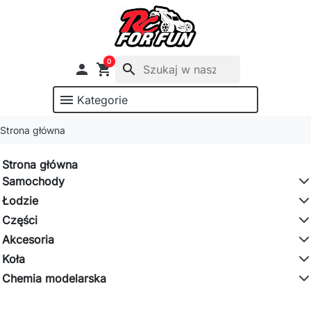
0

shopping_cart
search
menu
Kategorie
Strona główna
Strona główna
Samochody
Łodzie
Części
Akcesoria
Koła
Chemia modelarska