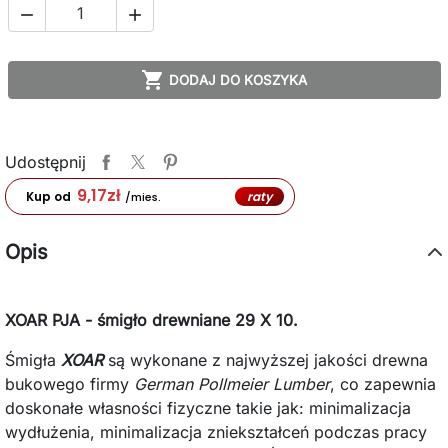



DODAJ DO KOSZYKA
Udostępnij
9,17
zł
raty
Kup od
/mies.
Opis
XOAR PJA - śmigło drewniane 29 X 10.
Śmigła
XOAR
są wykonane z najwyższej jakości drewna
bukowego firmy
German Pollmeier Lumber
, co zapewnia
doskonałe własności fizyczne takie jak: minimalizacja
wydłużenia, minimalizacja zniekształceń podczas pracy