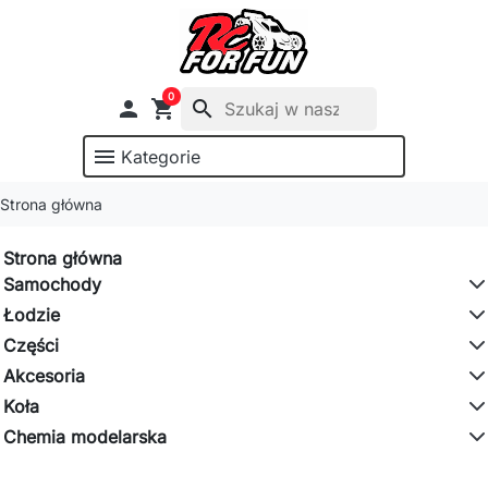
0

shopping_cart
search
menu
Kategorie
Strona główna
Strona główna
Samochody
Łodzie
Części
Akcesoria
Koła
Chemia modelarska