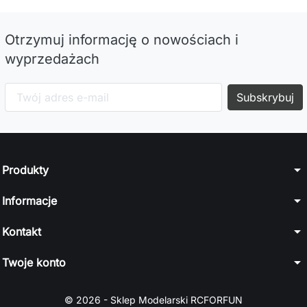
Otrzymuj informację o nowościach i
wyprzedażach
arrow_drop_down
Produkty
arrow_drop_down
Informacje
arrow_drop_down
Kontakt
arrow_drop_down
Twoje konto
© 2026 - Sklep Modelarski RCFORFUN