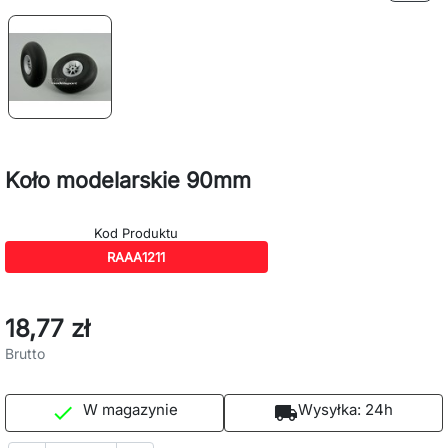
Koło modelarskie 90mm
Kod Produktu
RAAA1211
18,77 zł
Brutto
W magazynie
Wysyłka:
24h

local_shipping