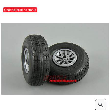
Obecnie brak na stanie
search