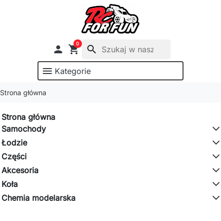
0

shopping_cart
search
menu
Kategorie
Strona główna
Strona główna
Samochody
Łodzie
Części
Akcesoria
Koła
Chemia modelarska