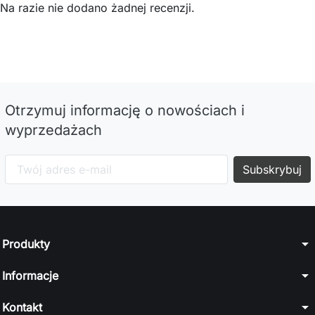
Na razie nie dodano żadnej recenzji.
Otrzymuj informację o nowościach i
wyprzedażach
arrow_drop_down
Produkty
arrow_drop_down
Informacje
arrow_drop_down
Kontakt