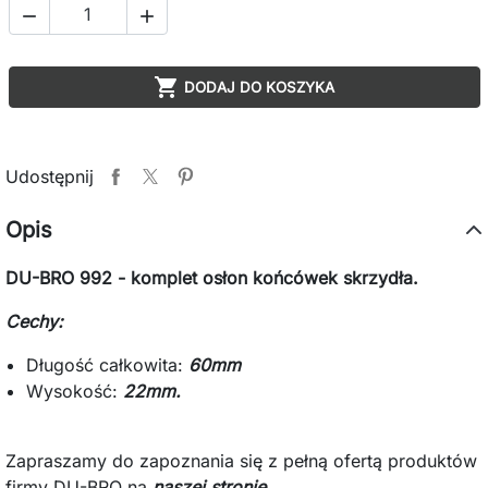



DODAJ DO KOSZYKA
Udostępnij
Opis
DU-BRO 992 - komplet osłon końcówek skrzydła.
Cechy:
Długość całkowita:
60mm
Wysokość:
22mm.
Zapraszamy do zapoznania się z pełną ofertą produktów
firmy DU-BRO na
naszej stronie.