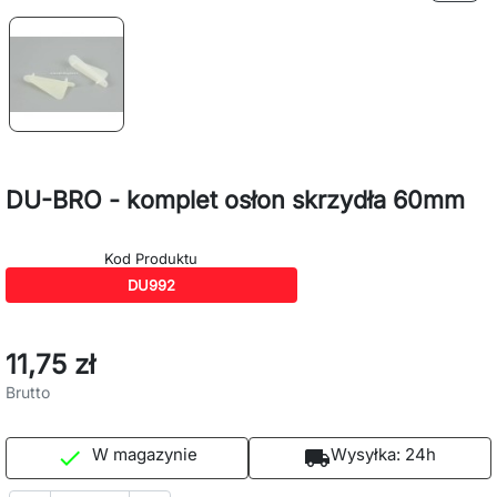
DU-BRO - komplet osłon skrzydła 60mm
Kod Produktu
DU992
11,75 zł
Brutto
W magazynie
Wysyłka:
24h

local_shipping