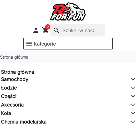
0

shopping_cart
search
menu
Kategorie
Strona główna
Strona główna
Samochody
Łodzie
Części
Akcesoria
Koła
Chemia modelarska