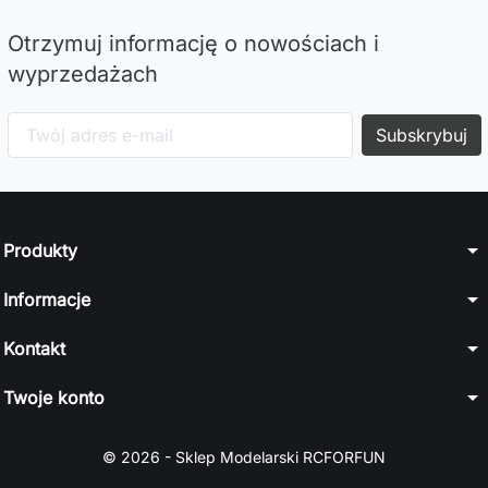
Otrzymuj informację o nowościach i
wyprzedażach
arrow_drop_down
Produkty
arrow_drop_down
Informacje
arrow_drop_down
Kontakt
arrow_drop_down
Twoje konto
© 2026 - Sklep Modelarski RCFORFUN