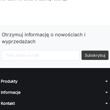
Otrzymuj informację o nowościach i
wyprzedażach
arrow_drop_down
Produkty
arrow_drop_down
Informacje
arrow_drop_down
Kontakt