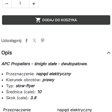



DODAJ DO KOSZYKA
Udostępnij
Opis
APC Propellers - śmigło stałe - dwułopatowe.
Przeznaczenie:
napęd elektryczny
Kierunek obrotów:
prawy
Typ:
slow-flyer
Średnica (cale):
10
Skok (cale):
3.8
Przeznaczenie
napęd elektryczny