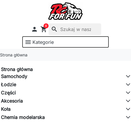
0

shopping_cart
search
menu
Kategorie
Strona główna
Strona główna
Samochody
Łodzie
Części
Akcesoria
Koła
Chemia modelarska