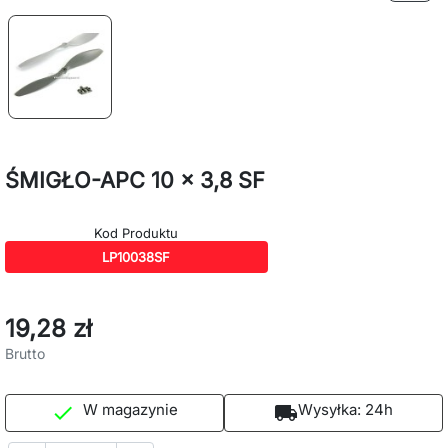
ŚMIGŁO-APC 10 x 3,8 SF
Kod Produktu
LP10038SF
19,28 zł
Brutto
W magazynie
Wysyłka:
24h

local_shipping