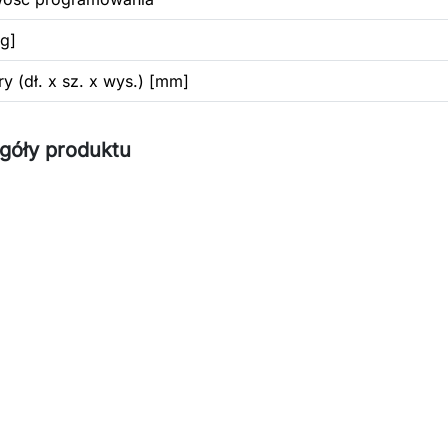
g]
y (dł. x sz. x wys.) [mm]
góły produktu