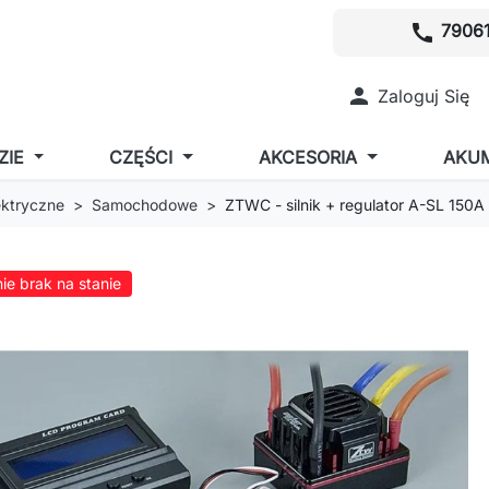
call
79061

Zaloguj Się
ZIE
CZĘŚCI
AKCESORIA
AKU
lektryczne
Samochodowe
ZTWC - silnik + regulator A-SL 150A
ie brak na stanie