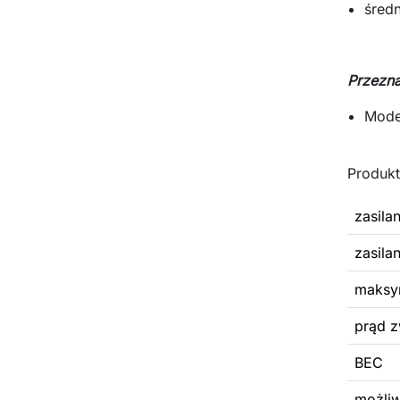
śred
Przezna
Mode
Produk
zasila
zasila
maksym
prąd z
BEC
możli