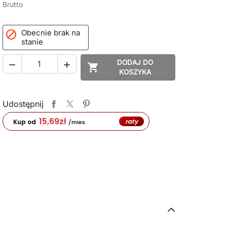
Brutto
Obecnie brak na

stanie
DODAJ DO



KOSZYKA
Udostępnij
15,69
zł
raty
Kup od
/mies.