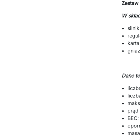
Zestaw
W skład
siln
regu
kart
gniaz
Dane te
liczb
liczb
maks
prąd
BEC:
opor
masa