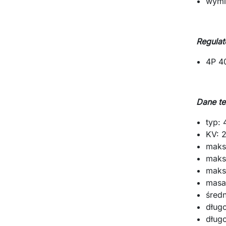
wymi
Regulat
4P 4
Dane te
typ:
KV: 
maks
maks
maks
masa
śred
dług
dług