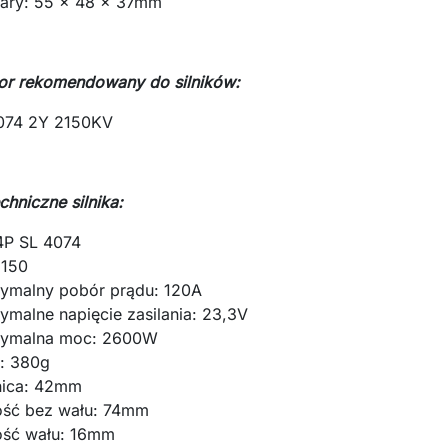
ary: 55 x 48 x 37mm
or rekomendowany do silników:
074 2Y 2150KV
chniczne silnika:
 4P SL 4074
2150
ymalny pobór prądu: 120A
ymalne napięcie zasilania: 23,3V
ymalna moc: 2600W
: 380g
nica: 42mm
ość bez wału: 74mm
ość wału: 16mm