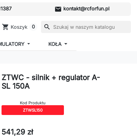
mail
1387
kontakt@rcforfun.pl
shopping_cart
search
0
Koszyk
MULATORY
KOŁA
ZTWC - silnik + regulator A-
SL 150A
Kod Produktu
ZTWSL150
541,29 zł