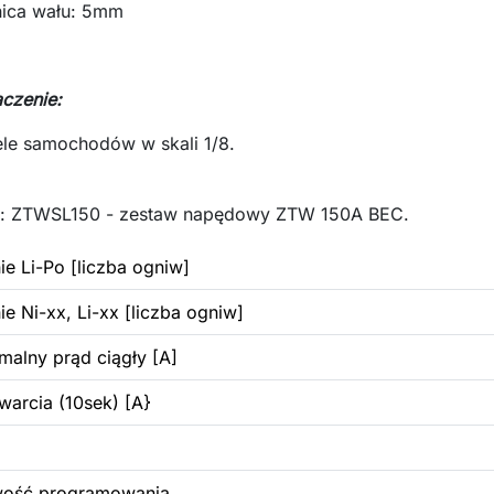
nica wału: 5mm
czenie:
le samochodów w skali 1/8.
t: ZTWSL150 - zestaw napędowy ZTW 150A BEC.
nie Li-Po [liczba ogniw]
nie Ni-xx, Li-xx [liczba ogniw]
alny prąd ciągły [A]
warcia (10sek) [A}
wość programowania