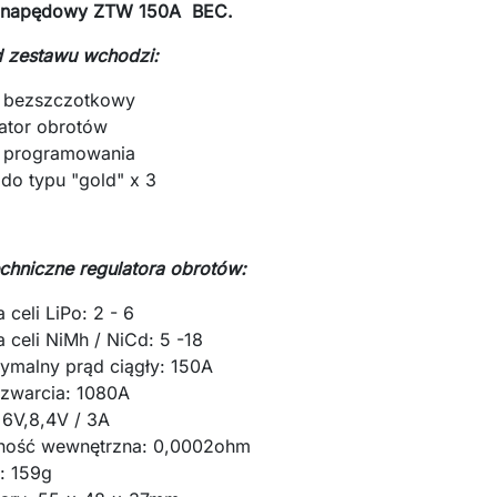
 napędowy ZTW 150A BEC.
 zestawu wchodzi:
ik bezszczotkowy
lator obrotów
a programowania
do typu "gold" x 3
chniczne regulatora obrotów:
a celi LiPo: 2 - 6
a celi NiMh / NiCd: 5 -18
ymalny prąd ciągły: 150A
 zwarcia: 1080A
 6V,8,4V / 3A
ność wewnętrzna: 0,0002ohm
: 159g