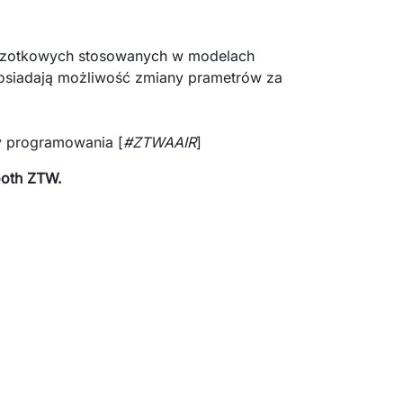
zczotkowych stosowanych w modelach
posiadają możliwość zmiany prametrów za
y programowania [
#ZTWAAIR
]
ooth ZTW.