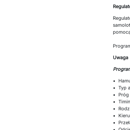
Regula
Regula
samolo
pomocą 
Progra
Uwaga -
Progra
Hamu
Typ 
Próg
Timin
Rodza
Kieru
Przeł
Odcię