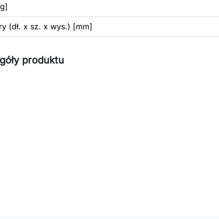
g]
y (dł. x sz. x wys.) [mm]
góły produktu