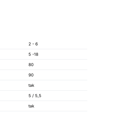
2 - 6
5 -18
80
90
tak
5 / 5,5
tak