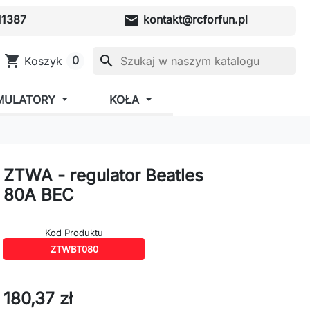
mail
1387
kontakt@rcforfun.pl
shopping_cart
search
0
Koszyk
MULATORY
KOŁA
ZTWA - regulator Beatles
80A BEC
Kod Produktu
ZTWBT080
180,37 zł