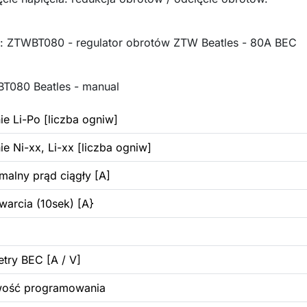
: ZTWBT080 - regulator obrotów ZTW Beatles - 80A BEC
T080 Beatles - manual
nie Li-Po [liczba ogniw]
nie Ni-xx, Li-xx [liczba ogniw]
alny prąd ciągły [A]
warcia (10sek) [A}
try BEC [A / V]
wość programowania