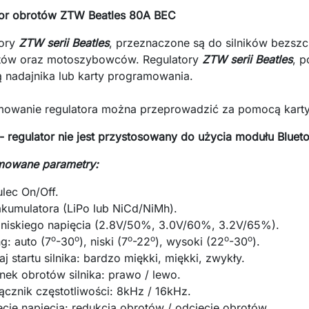
tor obrotów ZTW Beatles 80A BEC
tory
ZTW serii Beatles
, przeznaczone są do silników bezs
tów oraz motoszybowców. Regulatory
ZTW serii Beatles
, 
nadajnika lub karty programowania.
mowanie regulatora można przeprowadzić za pomocą kart
 regulator nie jest przystosowany do użycia modułu Bluet
mowane parametry:
lec On/Off.
akumulatora (LiPo lub NiCd/NiMh).
 niskiego napięcia (2.8V/50%, 3.0V/60%, 3.2V/65%).
o
o
o
o
o
o
g: auto (7
-30
), niski (7
-22
), wysoki (22
-30
).
j startu silnika: bardzo miękki, miękki, zwykły.
nek obrotów silnika: prawo / lewo.
ącznik częstotliwości: 8kHz / 16kHz.
cie napięcia: redukcja obrotów / odcięcie obrotów.