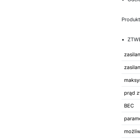
Produkt
ZTWB
zasila
zasila
maksym
prąd z
BEC
parame
możli