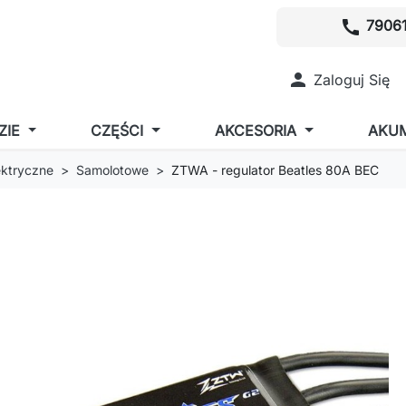
call
79061

Zaloguj Się
ZIE
CZĘŚCI
AKCESORIA
AKU
lektryczne
Samolotowe
ZTWA - regulator Beatles 80A BEC