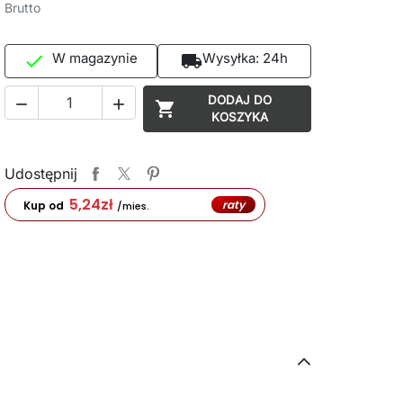
Brutto
W magazynie
Wysyłka:
24h

local_shipping
DODAJ DO



KOSZYKA
Udostępnij
5,24
zł
raty
Kup od
/mies.