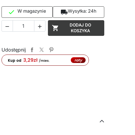
W magazynie
Wysyłka:
24h

local_shipping
DODAJ DO



KOSZYKA
Udostępnij
3,29
zł
raty
Kup od
/mies.