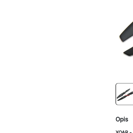
Opis
XOAR - 