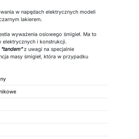
owania w
napędach elektrycznych modeli
czarnym lakierem.
estia wyważenia osiowego śmigieł. Ma to
lektrycznych i konstrukcji.
u
"tandem"
z uwagi na specjalnie
ncja masy śmigieł, która w przypadku
zny
rnikowe