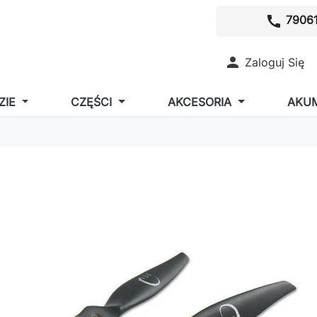
call
79061

Zaloguj Się
ZIE
CZĘŚCI
AKCESORIA
AKU