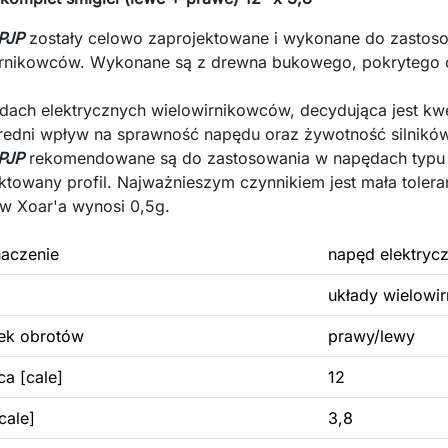
PJP
zostały celowo z
aprojektowane i wykonane do zastos
irnikowców. W
ykonane są z drewna
bukowego, pokrytego 
ach elektrycznych wielowirnikowców, decydująca jest kw
edni wpływ na sprawność napędu oraz żywotność silników e
PJP
rekomendowane są do zastosowania w napędach typ
ktowany profil. Najważnieszym czynnikiem jest mała tolera
w Xoar'a wynosi 0,5g.
aczenie
napęd elektryc
układy wielowi
ek obrotów
prawy/lewy
ca [cale]
12
cale]
3,8