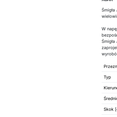
Śmigła
wielow
W napęd
bezpośr
Śmigła
zaproje
wyrobó
Przezn
Typ
Kierun
Średni
Skok [