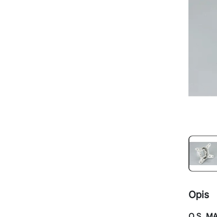
Opis
O.S. MA