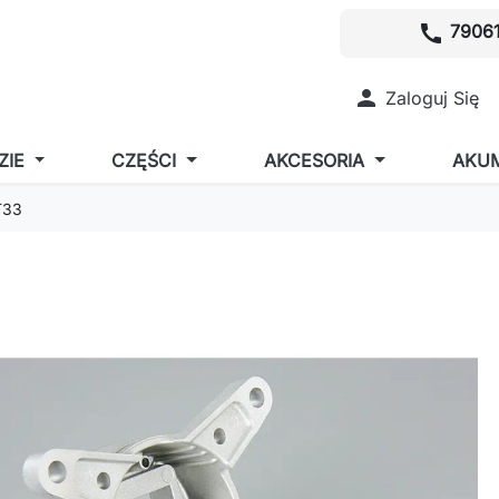
call
79061

Zaloguj Się
ZIE
CZĘŚCI
AKCESORIA
AKU
T33