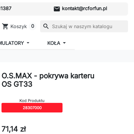
mail
1387
kontakt@rcforfun.pl
shopping_cart
search
0
Koszyk
MULATORY
KOŁA
O.S.MAX - pokrywa karteru
OS GT33
Kod Produktu
28307000
71,14 zł