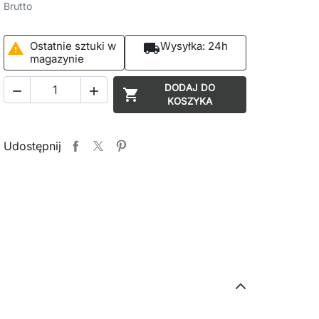
Brutto
Ostatnie sztuki w
Wysyłka:
24h

local_shipping
magazynie
DODAJ DO



KOSZYKA
Udostępnij