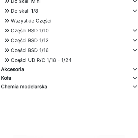
keyboard_double_arrow_right
Do skali Mini
keyboard_double_arrow_right
Do skali 1/8
keyboard_double_arrow_right
Wszystkie Części
keyboard_double_arrow_right
Części BSD 1/10
keyboard_double_arrow_right
Części BSD 1/12
keyboard_double_arrow_right
Części BSD 1/16
keyboard_double_arrow_right
Części UDIR/C 1/18 - 1/24
Akcesoria
Koła
Chemia modelarska