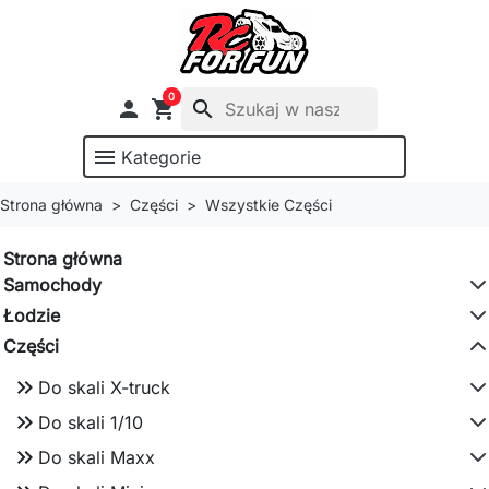
0

shopping_cart
search
menu
Kategorie
Strona główna
Części
Wszystkie Części
Strona główna
Samochody
Łodzie
Części
keyboard_double_arrow_right
Do skali X-truck
keyboard_double_arrow_right
Do skali 1/10
keyboard_double_arrow_right
Do skali Maxx