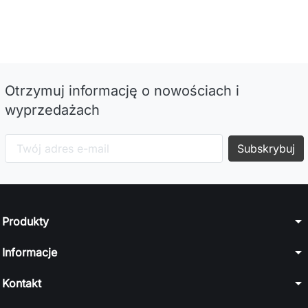
Otrzymuj informację o nowościach i
wyprzedażach
arrow_drop_down
Produkty
arrow_drop_down
Informacje
arrow_drop_down
Kontakt