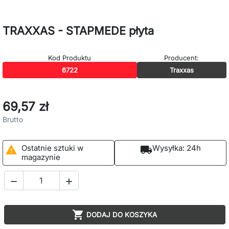
TRAXXAS - STAPMEDE płyta
Kod Produktu
Producent:
6722
Traxxas
69,57 zł
Brutto
Ostatnie sztuki w
Wysyłka:
24h

local_shipping
magazynie



DODAJ DO KOSZYKA