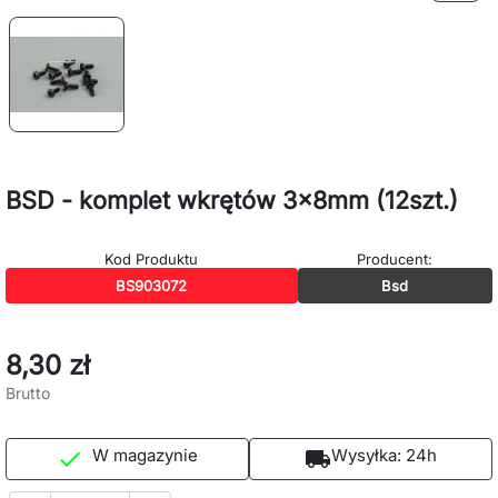
BSD - komplet wkrętów 3x8mm (12szt.)
Kod Produktu
Producent:
BS903072
Bsd
8,30 zł
Brutto
W magazynie
Wysyłka:
24h

local_shipping