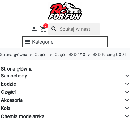
0

shopping_cart
search
menu
Kategorie
Strona główna
Części
Części BSD 1/10
BSD Racing 909T
Strona główna
Samochody
Łodzie
Części
Akcesoria
Koła
Chemia modelarska