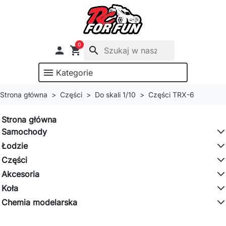
0

shopping_cart
search
menu
Kategorie
Strona główna
Części
Do skali 1/10
Części TRX-6
Strona główna
Samochody
Łodzie
Części
Akcesoria
Koła
Chemia modelarska