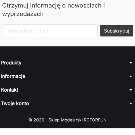
Otrzymuj informację o nowościach i
wyprzedażach
arrow_drop_down
Produkty
arrow_drop_down
Informacje
arrow_drop_down
Kontakt
arrow_drop_down
Twoje konto
© 2026 - Sklep Modelarski RCFORFUN