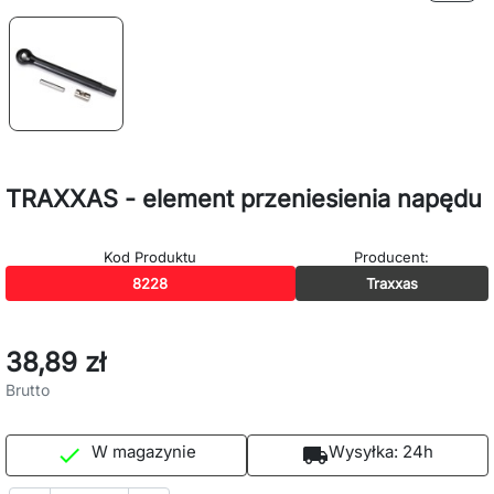
TRAXXAS - element przeniesienia napędu
Kod Produktu
Producent:
8228
Traxxas
38,89 zł
Brutto
W magazynie
Wysyłka:
24h

local_shipping