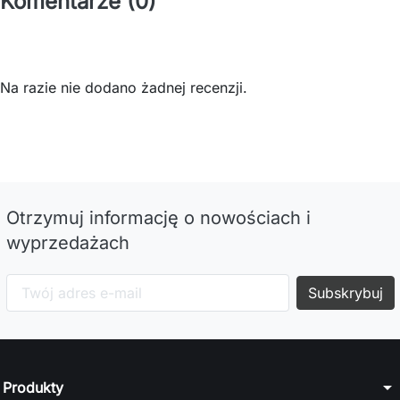
Komentarze (0)
Na razie nie dodano żadnej recenzji.
Otrzymuj informację o nowościach i
wyprzedażach
arrow_drop_down
Produkty