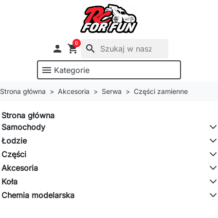
0

shopping_cart
search
menu
Kategorie
Strona główna
Akcesoria
Serwa
Części zamienne
Strona główna
Samochody
Łodzie
Części
Akcesoria
Koła
Chemia modelarska