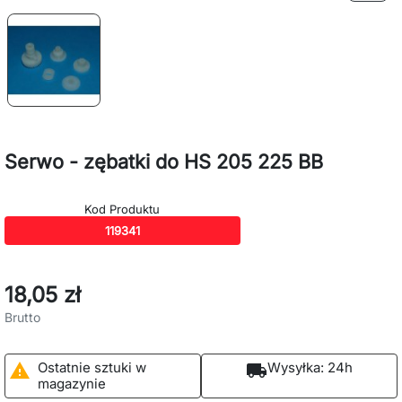
Serwo - zębatki do HS 205 225 BB
Kod Produktu
119341
18,05 zł
Brutto
Ostatnie sztuki w
Wysyłka:
24h

local_shipping
magazynie