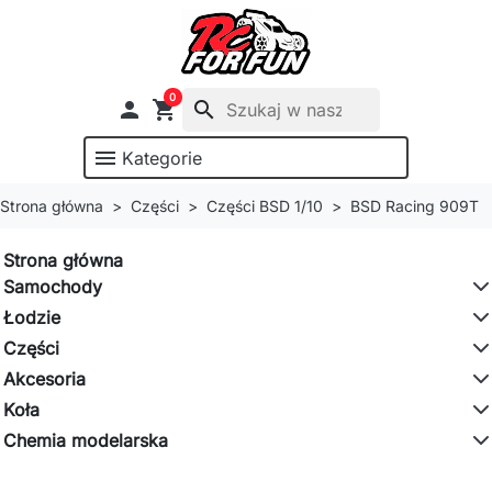
0

shopping_cart
search
menu
Kategorie
Strona główna
Części
Części BSD 1/10
BSD Racing 909T
Strona główna
Samochody
Łodzie
Części
Akcesoria
Koła
Chemia modelarska