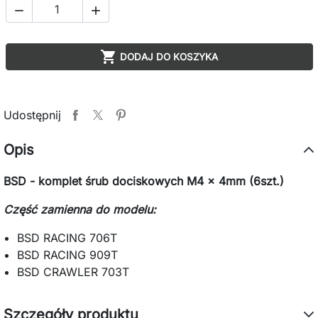



DODAJ DO KOSZYKA
Udostępnij
Opis
BSD - komplet śrub dociskowych M4 x 4mm (6szt.)
Część zamienna do modelu:
BSD RACING 706T
BSD RACING 909T
BSD CRAWLER 703T
Szczegóły produktu