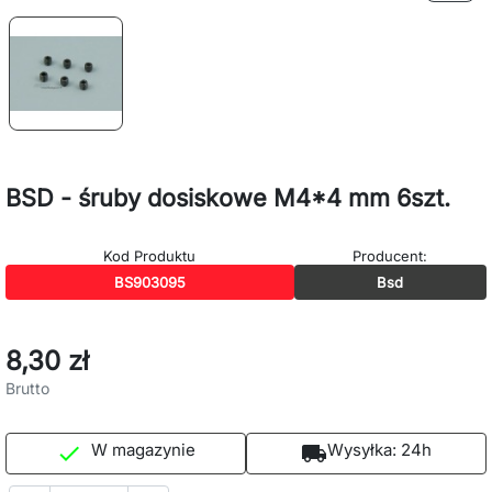
BSD - śruby dosiskowe M4*4 mm 6szt.
Kod Produktu
Producent:
BS903095
Bsd
8,30 zł
Brutto
W magazynie
Wysyłka:
24h

local_shipping