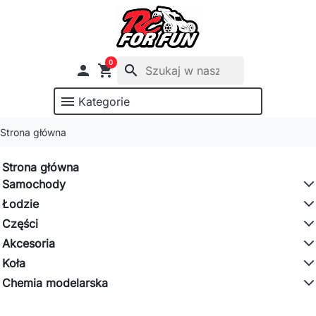
0

shopping_cart
search
menu
Kategorie
Strona główna
Strona główna
Samochody
Łodzie
Części
Akcesoria
Koła
Chemia modelarska