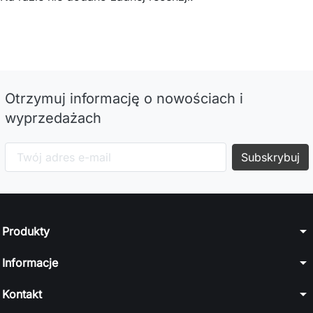
Otrzymuj informację o nowościach i
wyprzedażach
arrow_drop_down
Produkty
arrow_drop_down
Informacje
arrow_drop_down
Kontakt