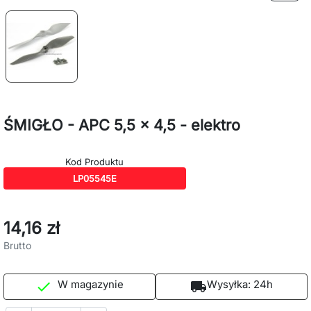
ŚMIGŁO - APC 5,5 x 4,5 - elektro
Kod Produktu
LP05545E
14,16 zł
Brutto
W magazynie
Wysyłka:
24h

local_shipping