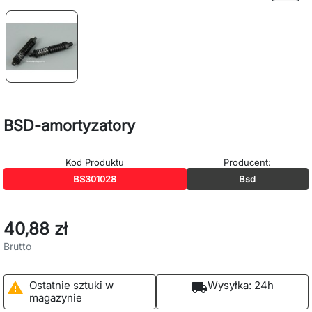
BSD-amortyzatory
Kod Produktu
Producent:
BS301028
Bsd
40,88 zł
Brutto
Ostatnie sztuki w
Wysyłka:
24h

local_shipping
magazynie