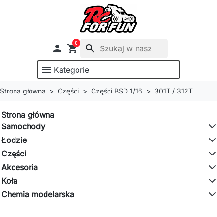
0

shopping_cart
search
menu
Kategorie
Strona główna
Części
Części BSD 1/16
301T / 312T
Strona główna
Samochody
Łodzie
Części
Akcesoria
Koła
Chemia modelarska