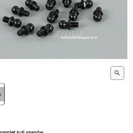
search
omplet kuli snapów.