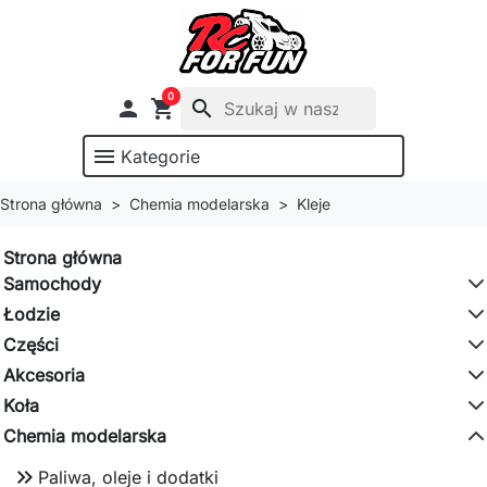
0

shopping_cart
search
menu
Kategorie
Strona główna
Chemia modelarska
Kleje
Strona główna
Samochody
Łodzie
Części
Akcesoria
Koła
Chemia modelarska
keyboard_double_arrow_right
Paliwa, oleje i dodatki