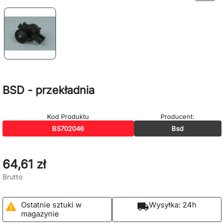
BSD - przekładnia
Kod Produktu
Producent:
BS702046
Bsd
64,61 zł
Brutto
Ostatnie sztuki w
Wysyłka:
24h

local_shipping
magazynie