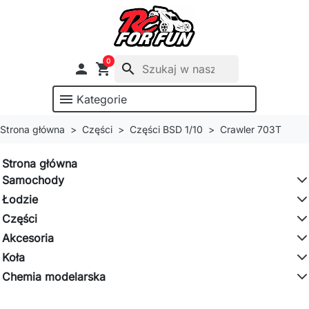
0

shopping_cart
search
menu
Kategorie
Strona główna
Części
Części BSD 1/10
Crawler 703T
Strona główna
Samochody
Łodzie
Części
Akcesoria
Koła
Chemia modelarska