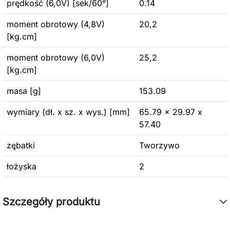
prędkość (6,0V) [sek/60°]
0.14
moment obrotowy (4,8V)
20,2
[kg.cm]
moment obrotowy (6,0V)
25,2
[kg.cm]
masa [g]
153.09
wymiary (dł. x sz. x wys.) [mm]
65.79 x 29.97 x
57.40
zębatki
Tworzywo
łożyska
2
Szczegóły produktu