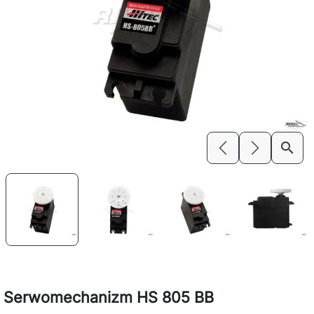
search
Previous
Next
Serwomechanizm HS 805 BB