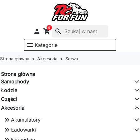
0

shopping_cart
search
menu
Kategorie
Strona główna
Akcesoria
Serwa
Strona główna
Samochody
Łodzie
Części
Akcesoria
keyboard_double_arrow_right
Akumulatory
keyboard_double_arrow_right
Ładowarki
keyboard_double_arrow_right
Narzędzia