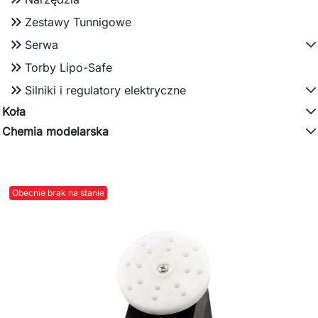
keyboard_double_arrow_right
Zestawy Tunnigowe
keyboard_double_arrow_right
Serwa
keyboard_double_arrow_right
Torby Lipo-Safe
keyboard_double_arrow_right
Silniki i regulatory elektryczne
Koła
Chemia modelarska
Obecnie brak na stanie