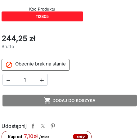
Kod Produktu
112805
244,25 zł
Brutto
Obecnie brak na stanie




DODAJ DO KOSZYKA
Udostępnij
7,10
zł
raty
Kup od
/mies.