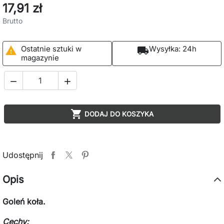
17,91 zł
Brutto
Ostatnie sztuki w
Wysyłka:
24h

local_shipping
magazynie



DODAJ DO KOSZYKA
Udostępnij
Opis
Goleń koła.
Cechy: