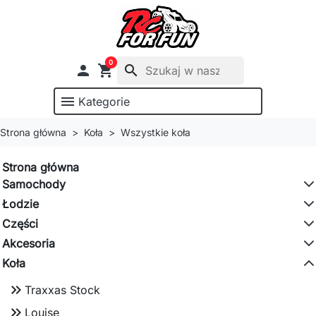
0

shopping_cart
search
menu
Kategorie
Strona główna
Koła
Wszystkie koła
Strona główna
Samochody
Łodzie
Części
Akcesoria
Koła
keyboard_double_arrow_right
Traxxas Stock
keyboard_double_arrow_right
Louise