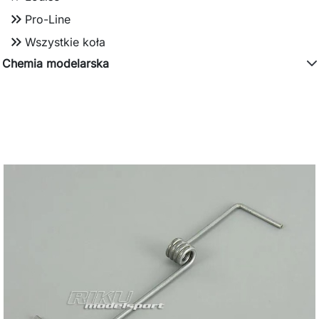
keyboard_double_arrow_right
Pro-Line
keyboard_double_arrow_right
Wszystkie koła
Chemia modelarska