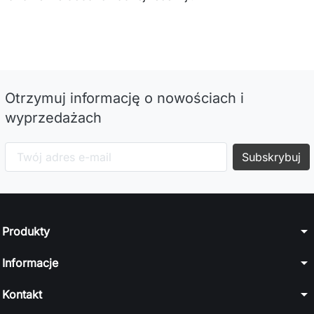
Otrzymuj informację o nowościach i
wyprzedażach
arrow_drop_down
Produkty
arrow_drop_down
Informacje
arrow_drop_down
Kontakt