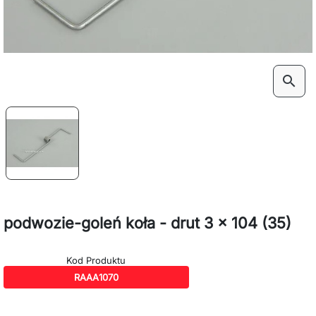
search
podwozie-goleń koła - drut 3 x 104 (35)
Kod Produktu
RAAA1070