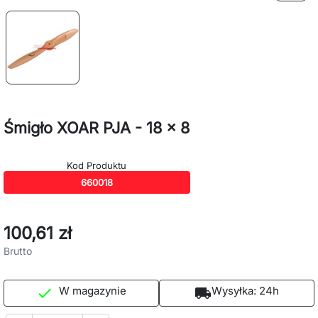
Śmigło XOAR PJA - 18 x 8
Kod Produktu
660018
100,61 zł
Brutto
W magazynie
Wysyłka:
24h

local_shipping