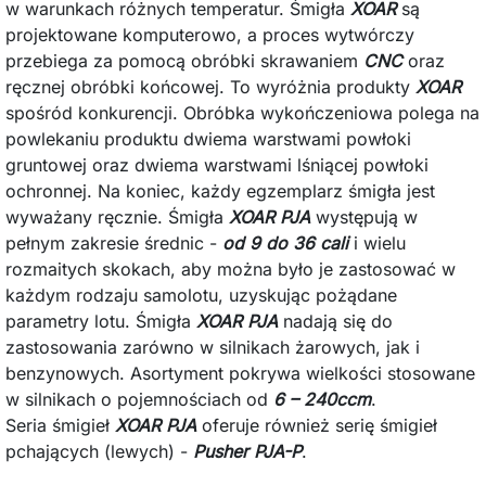
w warunkach różnych temperatur. Śmigła
XOAR
są
projektowane komputerowo, a proces wytwórczy
przebiega za pomocą obróbki skrawaniem
CNC
oraz
ręcznej obróbki końcowej. To wyróżnia produkty
XOAR
spośród konkurencji. Obróbka wykończeniowa polega na
powlekaniu produktu dwiema warstwami powłoki
gruntowej oraz dwiema warstwami lśniącej powłoki
ochronnej. Na koniec, każdy egzemplarz śmigła jest
wyważany ręcznie. Śmigła
XOAR PJA
występują w
pełnym zakresie średnic -
od 9 do 36 cali
i wielu
rozmaitych skokach, aby można było je zastosować w
każdym rodzaju samolotu, uzyskując pożądane
parametry lotu. Śmigła
XOAR PJA
nadają się do
zastosowania zarówno w silnikach żarowych, jak i
benzynowych. Asortyment pokrywa wielkości stosowane
w silnikach o pojemnościach od
6 – 240ccm
.
Seria śmigieł
XOAR PJA
oferuje również serię śmigieł
pchających (lewych) -
Pusher PJA-P
.