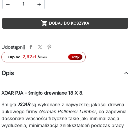



DODAJ DO KOSZYKA
Udostępnij
2,92
zł
raty
Kup od
/mies.
Opis
XOAR PJA - śmigło drewniane 18 X 8.
Śmigła
XOAR
są wykonane z najwyższej jakości drewna
bukowego firmy
German Pollmeier Lumber
, co zapewnia
doskonałe własności fizyczne takie jak: minimalizacja
wydłużenia, minimalizacja zniekształceń podczas pracy