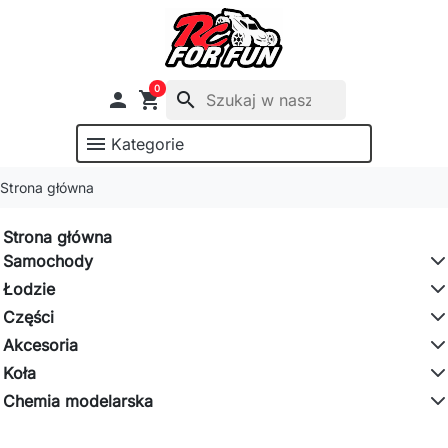
0

shopping_cart
search
menu
Kategorie
Strona główna
Strona główna
Samochody
Łodzie
Części
Akcesoria
Koła
Chemia modelarska