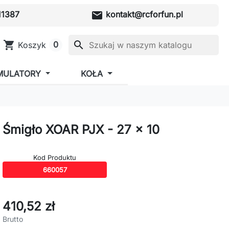
mail
1387
kontakt@rcforfun.pl
shopping_cart
search
0
Koszyk
MULATORY
KOŁA
Śmigło XOAR PJX - 27 x 10
Kod Produktu
660057
410,52 zł
Brutto