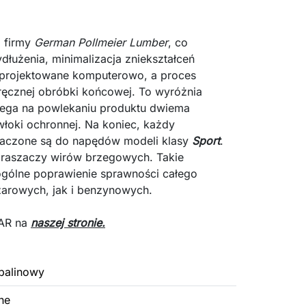
 firmy
German Pollmeier Lumber
, co
dłużenia, minimalizacja zniekształceń
projektowane komputerowo, a proces
ęcznej obróbki końcowej. To wyróżnia
ega na powlekaniu produktu dwiema
łoki ochronnej. Na koniec, każdy
aczone są do napędów modeli klasy
Sport
.
praszaczy wirów brzegowych. Takie
ogólne poprawienie sprawności całego
arowych, jak i benzynowych.
OAR na
naszej stronie.
palinowy
ne