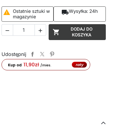
Ostatnie sztuki w
Wysyłka:
24h

local_shipping
magazynie
DODAJ DO



KOSZYKA
Udostępnij
11,90
zł
raty
Kup od
/mies.