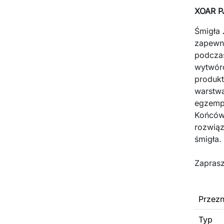
XOAR PJ
Śmigła
zapewni
podczas
wytwór
produk
warstwa
egzempl
Końcówk
rozwiąz
śmigła.
Zaprasz
Przezn
Typ