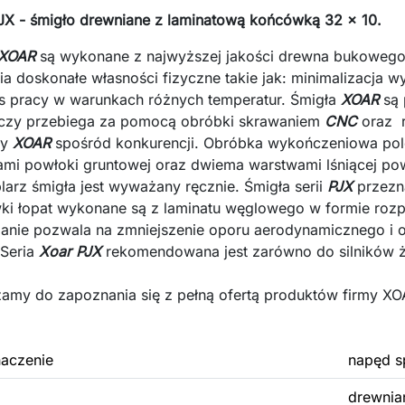
X - śmigło drewniane z laminatową końcówką 32 x 10.
XOAR
są wykonane z najwyższej jakości drewna bukowego
a doskonałe własności fizyczne takie jak: minimalizacja wy
 pracy w warunkach różnych temperatur. Śmigła
XOAR
są 
czy przebiega za pomocą obróbki skrawaniem
CNC
oraz r
ty
XOAR
spośród konkurencji. Obróbka wykończeniowa pol
mi powłoki gruntowej oraz dwiema warstwami lśniącej pow
arz śmigła jest wyważany ręcznie. Śmigła serii
PJX
przezn
i łopat wykonane są z laminatu węglowego w formie roz
anie pozwala na zmniejszenie oporu aerodynamicznego i 
 Seria
Xoar PJX
rekomendowana jest zarówno do silników ż
amy do zapoznania się z pełną ofertą produktów firmy X
aczenie
napęd s
drewnia