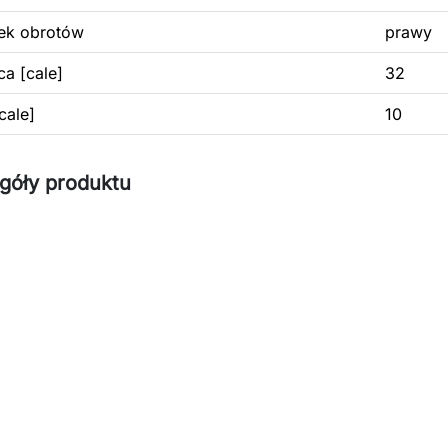
ek obrotów
prawy
ca [cale]
32
cale]
10
góły produktu