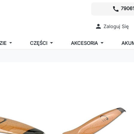
call
79061

Zaloguj Się
ZIE
CZĘŚCI
AKCESORIA
AKU