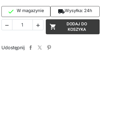
W magazynie
Wysyłka:
24h

local_shipping
DODAJ DO



KOSZYKA
Udostępnij