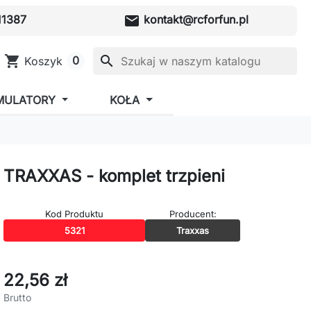
mail
1387
kontakt@rcforfun.pl
shopping_cart
search
0
Koszyk
MULATORY
KOŁA
TRAXXAS - komplet trzpieni
Kod Produktu
Producent:
5321
Traxxas
22,56 zł
Brutto