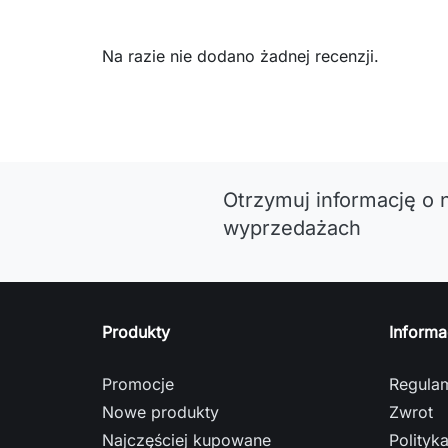
Na razie nie dodano żadnej recenzji.
Otrzymuj informację o 
wyprzedażach
Produkty
Informa
Promocje
Regula
Nowe produkty
Zwrot
Najczęściej kupowane
Polityk