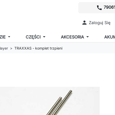
call
79061

Zaloguj Się
ZIE
CZĘŚCI
AKCESORIA
AKU
layer
TRAXXAS - komplet trzpieni