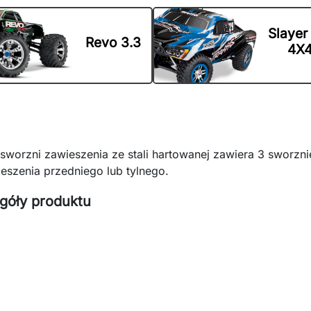
Slayer
Revo 3.3
4X
sworzni zawieszenia ze stali hartowanej zawiera 3 sworzni
eszenia przedniego lub tylnego.
góły produktu