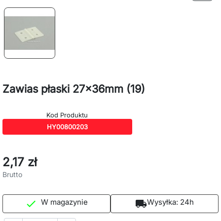
Zawias płaski 27x36mm (19)
Kod Produktu
HY00800203
2,17 zł
Brutto
W magazynie
Wysyłka:
24h

local_shipping