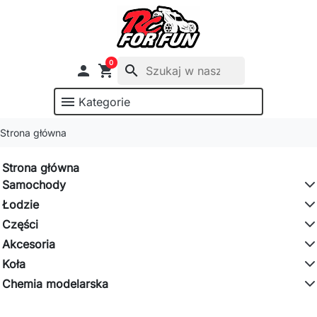
0

shopping_cart
search
menu
Kategorie
Strona główna
Strona główna
Samochody
Łodzie
Części
Akcesoria
Koła
Chemia modelarska