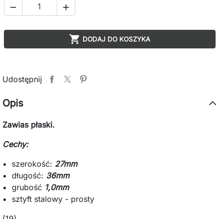



DODAJ DO KOSZYKA
Udostępnij
Opis
Zawias płaski.
Cechy:
szerokość:
27mm
długość:
36mm
grubość
1,0mm
sztyft stalowy - prosty
(19)