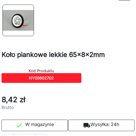
Koło piankowe lekkie 65x8x2mm
Kod Produktu
HY00602702
8,42 zł
Brutto
W magazynie
Wysyłka:
24h

local_shipping