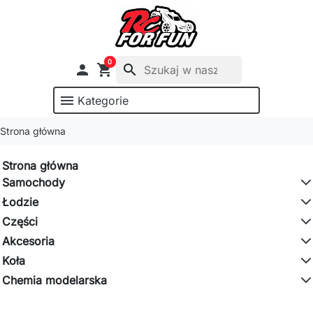
0

shopping_cart
search
menu
Kategorie
Strona główna
Strona główna
Samochody
Łodzie
Części
Akcesoria
Koła
Chemia modelarska