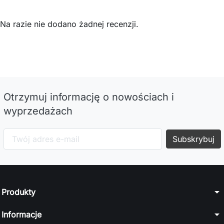
Na razie nie dodano żadnej recenzji.
Otrzymuj informację o nowościach i
wyprzedażach
arrow_drop_down
Produkty
arrow_drop_down
Informacje