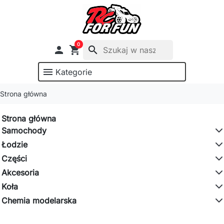
0

shopping_cart
search
menu
Kategorie
Strona główna
Strona główna
Samochody
Łodzie
Części
Akcesoria
Koła
Chemia modelarska