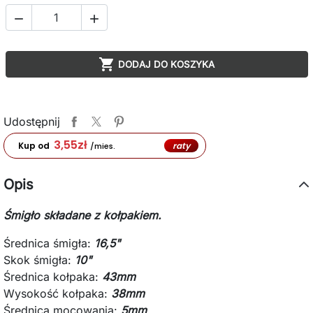



DODAJ DO KOSZYKA
Udostępnij
3,55
zł
raty
Kup od
/mies.
Opis
Śmigło składane z kołpakiem.
Średnica śmigła:
16,5"
Skok śmigła:
10"
Średnica kołpaka:
43mm
Wysokość kołpaka:
38mm
Średnica mocowania:
5mm