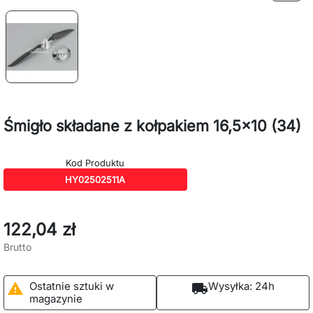
Śmigło składane z kołpakiem 16,5x10 (34)
Kod Produktu
HY02502511A
122,04 zł
Brutto
Ostatnie sztuki w
Wysyłka:
24h

local_shipping
magazynie