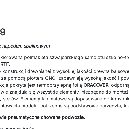
9
z napędem spalinowym
 kierowana półmakieta szwajcarskiego samolotu szkolno-
RTF
.
 konstrukcji drewnianej z wysokiej jakości drewna balsowego
 za pomocą plottera CNC, zapewniają wysoką jakość i p
kcja pokryta jest termoprzylepną folią
ORACOVER
, odporną
wie znajdują się wszystkie elementy, niezbędne do montażu
y sterów. Elementy laminatowe są dopasowane do konstruk
towania modelu, potrzebne są podstawowe narzędzia, kle
awie pneumatyczne chowane podwozie.
e wyposażenie: