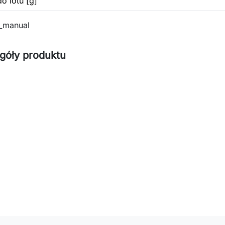
o lotu [g]
_manual
góły produktu