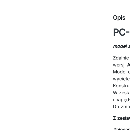
Opis
PC-
model 
Zdalnie
wersji
A
Model o
wycięte
Konstru
W zesta
i napęd
Do zmon
Z zest
Zalecan