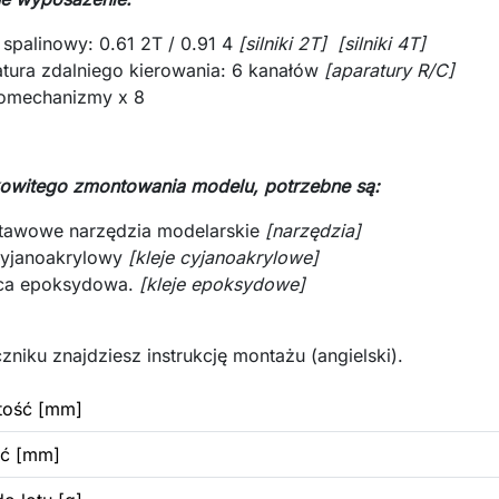
k spalinowy: 0.61 2T / 0.91 4
[silniki 2T]
[silniki 4T]
atura zdalniego kierowania: 6 kanałów
[
ap
aratury R/C]
omechanizmy x 8
owitego zmontowania modelu, potrzebne są:
tawowe narzędzia modelarskie
[narzędzia]
cyjanoakrylowy
[kleje cyjanoakrylowe]
ca epoksydowa.
[kleje epoksydowe]
zniku znajdziesz instrukcję montażu (angielski).
tość [mm]
ść [mm]