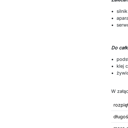
silni
apar
serw
Do całk
pods
klej 
żywi
W załąc
rozpię
długo