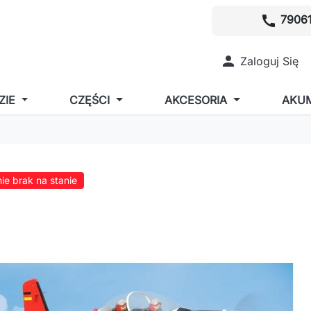
call
79061

Zaloguj Się
ZIE
CZĘŚCI
AKCESORIA
AKU
ie brak na stanie