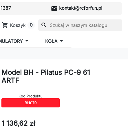
mail
1387
kontakt@rcforfun.pl
shopping_cart
search
0
Koszyk
MULATORY
KOŁA
Model BH - Pilatus PC-9 61
ARTF
Kod Produktu
BH079
1 136,62 zł