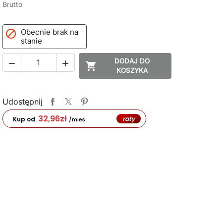
Brutto
Obecnie brak na

stanie
DODAJ DO



KOSZYKA
Udostępnij
32,96
zł
raty
Kup od
/mies.