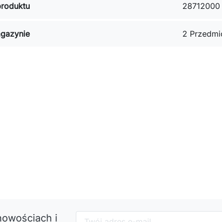
roduktu
28712000
gazynie
2 Przedmi
nowościach i