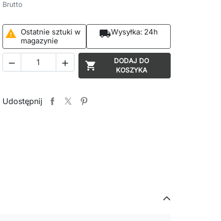
Brutto
Ostatnie sztuki w
Wysyłka:
24h

local_shipping
magazynie
DODAJ DO



KOSZYKA
Udostępnij