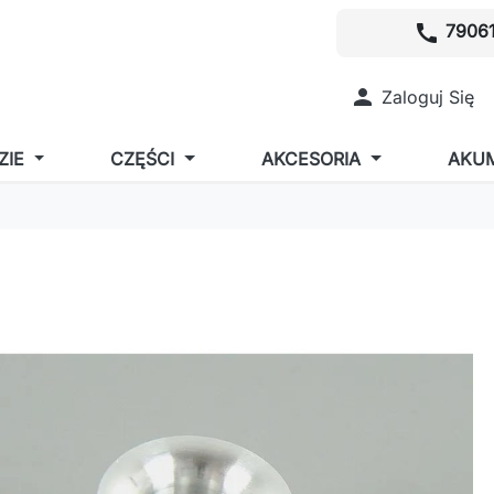
call
79061

Zaloguj Się
ZIE
CZĘŚCI
AKCESORIA
AKU
a