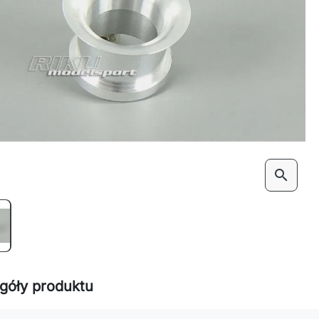
search
góły produktu