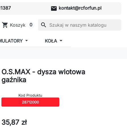
mail
1387
kontakt@rcforfun.pl
shopping_cart
search
0
Koszyk
MULATORY
KOŁA
O.S.MAX - dysza wlotowa
gaźnika
Kod Produktu
28712000
35,87 zł